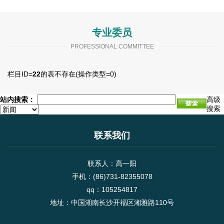
会、血栓与止血药物专委会。各专业委员会在各自领域积极开展
学术交流，促进了我省药理学在各...
专业委员
PROFESSIONAL COMMITTEE
栏目ID=
22
的表不存在(操作类型=0)
站内搜索：
高级
搜索
联系我们
联系人：高一阳
手机：(86)731-82355078
qq：105254817
地址：中国湖南长沙开福区湘雅路110号